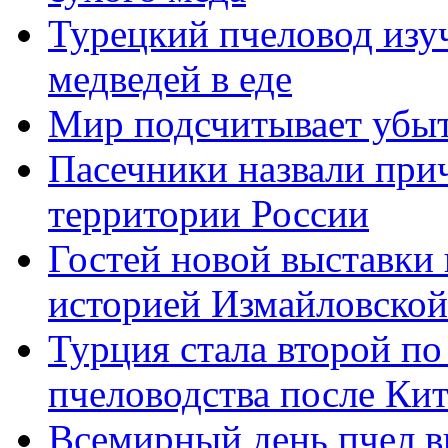
Турецкий пчеловод изу
медведей в еде
Мир подсчитывает убыт
Пасечники назвали при
территории России
Гостей новой выставки
историей Измайловской
Турция стала второй по
пчеловодства после Кит
Всемирный день пчел в