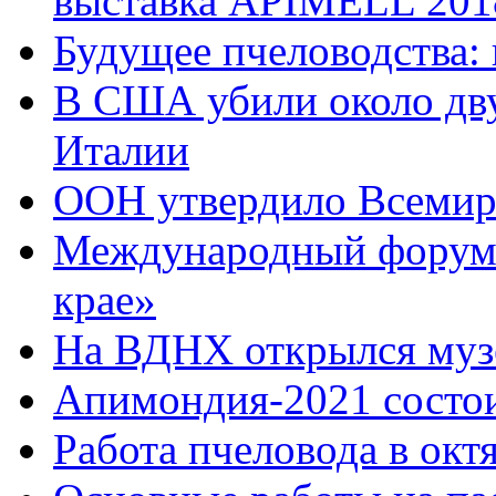
выставка APIMELL 201
Будущее пчеловодства:
В США убили около дву
Италии
ООН утвердило Всемир
Международный форум 
крае»
На ВДНХ открылся муз
Апимондия-2021 состои
Работа пчеловода в окт