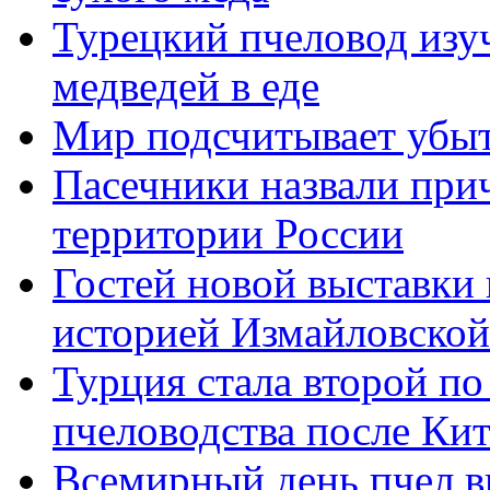
Турецкий пчеловод изу
медведей в еде
Мир подсчитывает убыт
Пасечники назвали при
территории России
Гостей новой выставки
историей Измайловской
Турция стала второй по
пчеловодства после Кит
Всемирный день пчел в