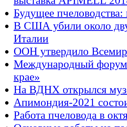
выставка APIMELL 201
Будущее пчеловодства:
В США убили около дву
Италии
ООН утвердило Всемир
Международный форум 
крае»
На ВДНХ открылся муз
Апимондия-2021 состои
Работа пчеловода в окт