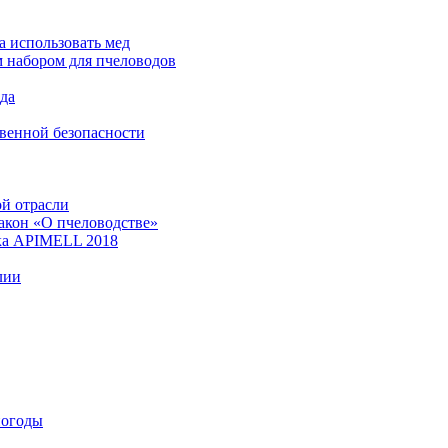
а использовать мед
м набором для пчеловодов
да
венной безопасности
ой отрасли
акон «О пчеловодстве»
вка APIMELL 2018
лии
погоды