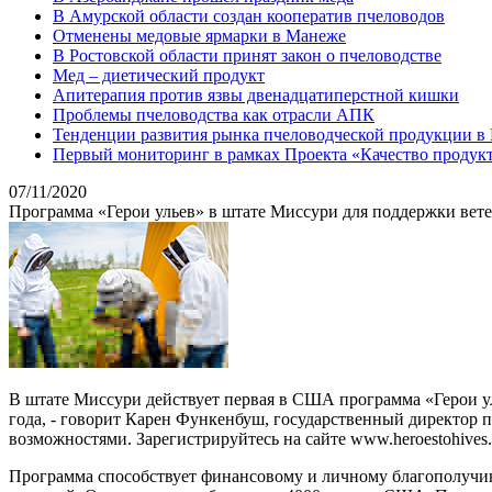
В Амурской области создан кооператив пчеловодов
Отменены медовые ярмарки в Манеже
В Ростовской области принят закон о пчеловодстве
Мед – диетический продукт
Апитерапия против язвы двенадцатиперстной кишки
Проблемы пчеловодства как отрасли АПК
Тенденции развития рынка пчеловодческой продукции в
Первый мониторинг в рамках Проекта «Качество продукт
07/11/2020
Программа «Герои ульев» в штате Миссури для поддержки ветер
В штате Миссури действует первая в США программа «Герои ул
года, - говорит Карен Функенбуш, государственный директор п
возможностями. Зарегистрируйтесь на сайте www.heroestohives
Программа способствует финансовому и личному благополучию