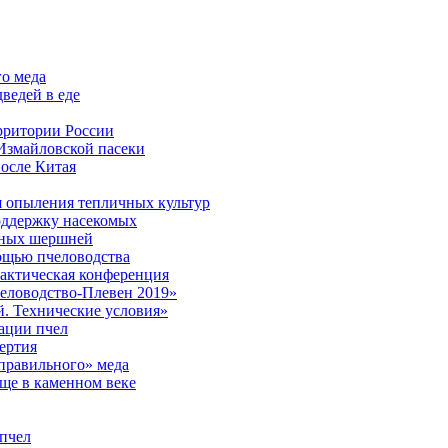
го меда
ведей в еде
рритории России
Измайловской пасеки
после Китая
я опыления тепличных культур
оддержку насекомых
сных шершней
ощью пчеловодства
актическая конференция
еловодство-Плевен 2019»
. Технические условия»
ации пчел
ертия
еправильного» меда
еще в каменном веке
 пчел