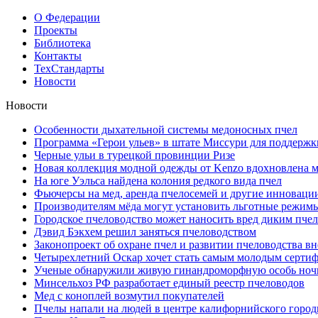
О Федерации
Проекты
Библиотека
Контакты
ТехСтандарты
Новости
Новости
Особенности дыхательной системы медоносных пчел
Программа «Герои ульев» в штате Миссури для поддержки
Черные ульи в турецкой провинции Ризе
Новая коллекция модной одежды от Kenzo вдохновлена 
На юге Уэльса найдена колония редкого вида пчел
Фьючерсы на мед, аренда пчелосемей и другие инноваци
Производителям мёда могут установить льготные режимы
Городское пчеловодство может наносить вред диким пче
Дэвид Бэкхем решил заняться пчеловодством
Законопроект об охране пчел и развитии пчеловодства вн
Четырехлетний Оскар хочет стать самым молодым серт
Ученые обнаружили живую гинандроморфную особь ноч
Минсельхоз РФ разработает единый реестр пчеловодов
Мед с коноплей возмутил покупателей
Пчелы напали на людей в центре калифорнийского город