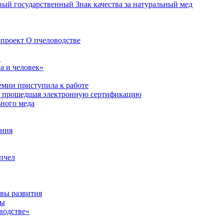
ый государственный Знак качества за натуральный мед
проект О пчеловодстве
н
а и человек»
мии приступила к работе
я, прошедшая электронную сертификацию
ьного меда
ения
пчел
ивы развития
ды
водстве»