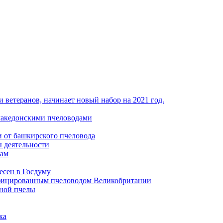
 ветеранов, начинает новый набор на 2021 год.
македонскими пчеловодами
и от башкирского пчеловода
 деятельности
лам
есен в Госдуму
ифицированным пчеловодом Великобритании
ной пчелы
ка