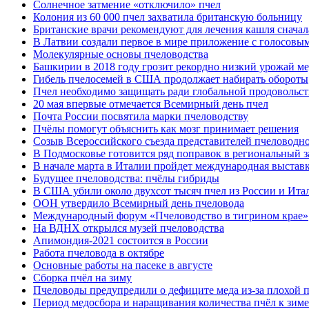
Солнечное затмение «отключило» пчел
Колония из 60 000 пчел захватила британскую больницу
Британские врачи рекомендуют для лечения кашля сначал
В Латвии создали первое в мире приложение с голосовы
Молекулярные основы пчеловодства
Башкирии в 2018 году грозит рекордно низкий урожай ме
Гибель пчелосемей в США продолжает набирать обороты
Пчел необходимо защищать ради глобальной продовольст
20 мая впервые отмечается Всемирный день пчел
Почта России посвятила марки пчеловодству
Пчёлы помогут объяснить как мозг принимает решения
Созыв Всероссийского съезда представителей пчеловодн
В Подмосковье готовится ряд поправок в региональный з
В начале марта в Италии пройдет международная выста
Будущее пчеловодства: пчёлы гибриды
В США убили около двухсот тысяч пчел из России и Ита
ООН утвердило Всемирный день пчеловода
Международный форум «Пчеловодство в тигрином крае»
На ВДНХ открылся музей пчеловодства
Апимондия-2021 состоится в России
Работа пчеловода в октябре
Основные работы на пасеке в августе
Сборка пчёл на зиму
Пчеловоды предупредили о дефиците меда из-за плохой 
Период медосбора и наращивания количества пчёл к зиме