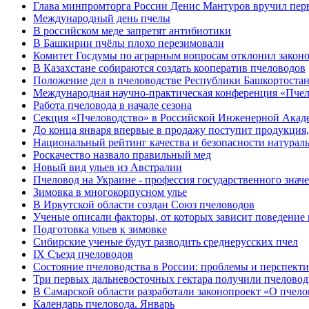
Глава минпромторга России Денис Мантуров вручил перв
Международный день пчелы
В российском меде запретят антибиотики
В Башкирии пчёлы плохо перезимовали
Комитет Госдумы по аграрным вопросам отклонил законо
В Казахстане собираются создать кооператив пчеловодов
Положение дел в пчеловодстве Республики Башкортоста
Международная научно-практическая конференция «Пчел
Работа пчеловода в начале сезона
Cекция «Пчеловодство» в Российской Инженерной Акаде
До конца января впервые в продажу поступит продукци
Национальный рейтинг качества и безопасности натурал
Роскачество назвало правильный мед
Новый вид ульев из Австралии
Пчеловод на Украине - профессия государственного знач
Зимовка в многокорпусном улье
В Иркутской области создан Союз пчеловодов
Ученые описали факторы, от которых зависит поведение 
Подготовка ульев к зимовке
Сибирские ученые будут разводить среднерусских пчел
IX Съезд пчеловодов
Состояние пчеловодства в России: проблемы и перспект
Три первых дальневосточных гектара получили пчелово
В Самарской области разработали законопроект «О пчело
Календарь пчеловода. Январь