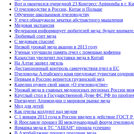
Вот и окончился очередной 23 Конгресс Apimondia в г. Ки
О пчеловодстве в России, Китае и Польше
Обучение школьников пчеловодству
У пчел обнаружили зачатки абстрактного мышления
Медовая экспансия
Федерация информирует любителей меда: будьте внимат
Любимый сорт меда
С медовым спасом!
Низкой урожай меда акации в 2013 году
Ученые улучшили память пчел с помощью кофеина
Казахстан увеличит поставки меда в Китай
На Алтае зацвел дягиль
Дистанционный контроль самочувствия пчел в ЕС
Пчеловоды Алтайского края предложат туристам оздоров
Первым в Россию вернется грузинский мед
Карелии нужен свой закон «О пчеловодстве»
Урожай меда в главных медоносных регионах России може
Круглый стол в Государственной Думе ФС РФ по пробле
Президент Апимондии о мировом рынке меда
Мед для детей
Как пчелы колдуют над медом
С 1 января 2013 года в России введен в действие ГОСТ 
В Ярославле прошел III международный форум пчелово
Ярмарка меда в ТС "АШАН" прошла успешно
В Азербайджане прошел праздник меда