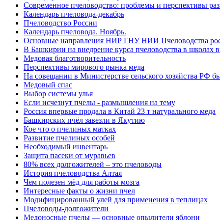
Современное пчеловодство: проблемы и перспективы ра
Календарь пчеловода-декабрь
Пчеловодство России
Календарь пчеловода. Ноябрь.
Основные направления НИР ГНУ НИИ Пчеловодства рос
В Башкирии на внедрение курса пчеловодства в школах 
Медовая благотворительность
Перспективы мирового рынка меда
На совещании в Министерстве сельского хозяйства РФ бы
Медовый спас
Выбор системы улья
Если исчезнут пчелы - размышления на тему
Россия впервые продала в Китай 23 т натурального меда
Башкирских пчёл завезли в Якутию
Кое что о пчелиных матках
Развитие пчелиных особей
Необходимый инвентарь
Защита пасеки от муравьев
80% всех долгожителей – это пчеловоды
История пчеловодства Алтая
Чем полезен мёд для работы мозга
Интересные факты о жизни пчел
Модифицированный улей для применения в теплицах
Пчеловоды-долгожители
Медоносные пчелы — основные опылители яблони