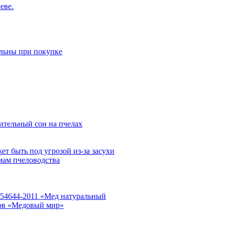
еве.
ельны при покупке
ительный сон на пчелах
т быть под угрозой из-за засухи
мам пчеловодства
Р 54644-2011 «Мед натуральный
дов «Медовый мир»