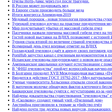
Пчелы Нотр-Дама: через год после трагедии.
В России может подорожать мед
В Европе стали производить больше меда
Итоги конгресса Апимондия-2019
Медовый порошок - новая технология производства сухо
Турецкий пчеловод изучил на практике предпочтения мед
Мир подсчитывает убытки от массовой гибели пчел
Пасечники назвали причины массовой гибели пчел на те
Гостей новой выставки на ВДНХ познакомят с историей 
Турция стала второй по величине страной пчеловодства 
Всемирный день пчел впервые отметят на ВДНХ
Голландский пчеловод сдаёт в аренду своих питомцев дл
PornHub запустил канал с пчелиным видеоконтентом в п
Испанские пчеловоды предупреждают о новом виде опа
Американские школьники изучают естествознание с пом
В "ФНЦ пчеловодства" пройдет всероссийская научно-пр
В Болгарии проходит ХVІІ Международная выставка «Пч
Вводится в действие ГОСТ 19792-2017 «Мед натуральный
Ученые университета Хельсинки открыли способ вакцин
В маточном молочке обнаружен фактор клеточного бессм
Башкирские пчеловоды судятся с дегустаторами из-за «н
Найдены доказательства существования "пчеловодства" 
В «Сколково» создают умный улей «Пчелиный дом»
Австрийца приговорили к тюрьме за убийство пчёл
Найдено почти три десятка новых вирусов, поражающих