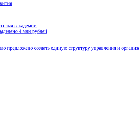
звития
сельхозакадемии
выделено 4 млн рублей
ло предложено создать единую структуру управления и организ