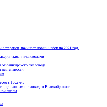
 ветеранов, начинает новый набор на 2021 год.
македонскими пчеловодами
и от башкирского пчеловода
 деятельности
лам
есен в Госдуму
ифицированным пчеловодом Великобритании
ной пчелы
ка