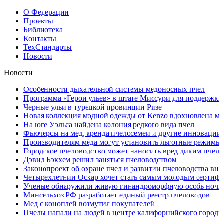
О Федерации
Проекты
Библиотека
Контакты
ТехСтандарты
Новости
Новости
Особенности дыхательной системы медоносных пчел
Программа «Герои ульев» в штате Миссури для поддержки
Черные ульи в турецкой провинции Ризе
Новая коллекция модной одежды от Kenzo вдохновлена 
На юге Уэльса найдена колония редкого вида пчел
Фьючерсы на мед, аренда пчелосемей и другие инноваци
Производителям мёда могут установить льготные режимы
Городское пчеловодство может наносить вред диким пче
Дэвид Бэкхем решил заняться пчеловодством
Законопроект об охране пчел и развитии пчеловодства вн
Четырехлетний Оскар хочет стать самым молодым серт
Ученые обнаружили живую гинандроморфную особь ноч
Минсельхоз РФ разработает единый реестр пчеловодов
Мед с коноплей возмутил покупателей
Пчелы напали на людей в центре калифорнийского город