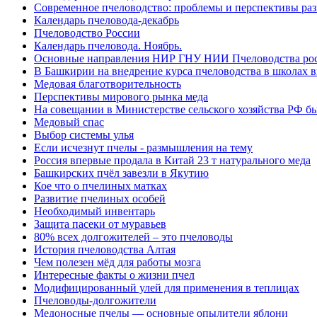
Современное пчеловодство: проблемы и перспективы ра
Календарь пчеловода-декабрь
Пчеловодство России
Календарь пчеловода. Ноябрь.
Основные направления НИР ГНУ НИИ Пчеловодства рос
В Башкирии на внедрение курса пчеловодства в школах 
Медовая благотворительность
Перспективы мирового рынка меда
На совещании в Министерстве сельского хозяйства РФ бы
Медовый спас
Выбор системы улья
Если исчезнут пчелы - размышления на тему
Россия впервые продала в Китай 23 т натурального меда
Башкирских пчёл завезли в Якутию
Кое что о пчелиных матках
Развитие пчелиных особей
Необходимый инвентарь
Защита пасеки от муравьев
80% всех долгожителей – это пчеловоды
История пчеловодства Алтая
Чем полезен мёд для работы мозга
Интересные факты о жизни пчел
Модифицированный улей для применения в теплицах
Пчеловоды-долгожители
Медоносные пчелы — основные опылители яблони