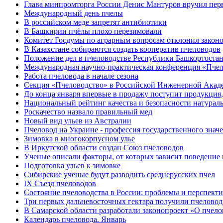
Глава минпромторга России Денис Мантуров вручил перв
Международный день пчелы
В российском меде запретят антибиотики
В Башкирии пчёлы плохо перезимовали
Комитет Госдумы по аграрным вопросам отклонил законо
В Казахстане собираются создать кооператив пчеловодов
Положение дел в пчеловодстве Республики Башкортоста
Международная научно-практическая конференция «Пчел
Работа пчеловода в начале сезона
Cекция «Пчеловодство» в Российской Инженерной Акаде
До конца января впервые в продажу поступит продукци
Национальный рейтинг качества и безопасности натурал
Роскачество назвало правильный мед
Новый вид ульев из Австралии
Пчеловод на Украине - профессия государственного знач
Зимовка в многокорпусном улье
В Иркутской области создан Союз пчеловодов
Ученые описали факторы, от которых зависит поведение 
Подготовка ульев к зимовке
Сибирские ученые будут разводить среднерусских пчел
IX Съезд пчеловодов
Состояние пчеловодства в России: проблемы и перспект
Три первых дальневосточных гектара получили пчелово
В Самарской области разработали законопроект «О пчело
Календарь пчеловода. Январь