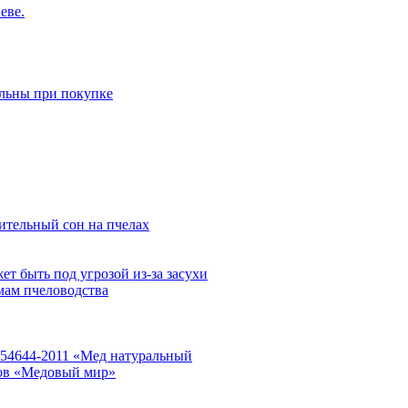
еве.
ельны при покупке
ительный сон на пчелах
т быть под угрозой из-за засухи
мам пчеловодства
Р 54644-2011 «Мед натуральный
дов «Медовый мир»