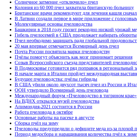
Солнечное затмение «отключило» пчел
Колония из 60 000 пчел захватила британскую больницу
Британские врачи рекомендуют для лечения кашля сначал
В Латвии создали первое в мире приложение с голосовы
Молекулярные основы пчеловодства
Башкирии в 2018 году грозит рекордно низкий урожай ме
Гибель пчелосемей в США продолжает набирать обороты
Пчел необходимо защищать ради глобальной продовольст
20 мая впервые отмечается Всемирный день пчел
Почта России посвятила марки пчеловодству
Пчёлы помогут объяснить как мозг принимает решения
Созыв Всероссийского съезда представителей пчеловодн
В Подмосковье готовится ряд поправок в региональный з
В начале марта в Италии пройдет международная выста
Будущее пчеловодства: пчёлы гибриды
В США убили около двухсот тысяч пчел из России и Ита
ООН утвердило Всемирный день пчеловода
Международный форум «Пчеловодство в тигрином крае»
На ВДНХ открылся музей пчеловодства
Апимондия-2021 состоится в России
Работа пчеловода в октябре
Основные работы на пасеке в августе
Сборка пчёл на зиму
Пчеловоды предупредили о дефиците меда из-за плохой 
Период медосбора и наращивания количества пчёл к зиме