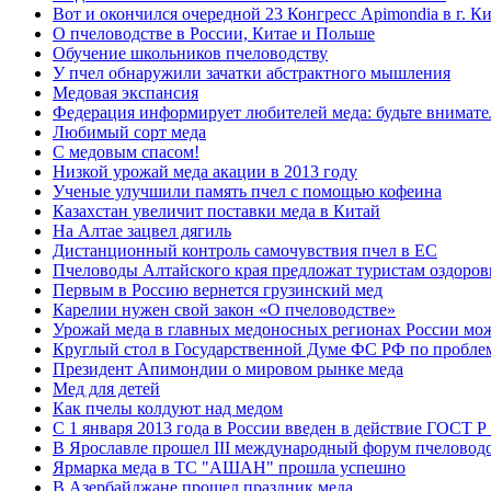
Вот и окончился очередной 23 Конгресс Apimondia в г. Ки
О пчеловодстве в России, Китае и Польше
Обучение школьников пчеловодству
У пчел обнаружили зачатки абстрактного мышления
Медовая экспансия
Федерация информирует любителей меда: будьте внимат
Любимый сорт меда
С медовым спасом!
Низкой урожай меда акации в 2013 году
Ученые улучшили память пчел с помощью кофеина
Казахстан увеличит поставки меда в Китай
На Алтае зацвел дягиль
Дистанционный контроль самочувствия пчел в ЕС
Пчеловоды Алтайского края предложат туристам оздоров
Первым в Россию вернется грузинский мед
Карелии нужен свой закон «О пчеловодстве»
Урожай меда в главных медоносных регионах России може
Круглый стол в Государственной Думе ФС РФ по пробле
Президент Апимондии о мировом рынке меда
Мед для детей
Как пчелы колдуют над медом
С 1 января 2013 года в России введен в действие ГОСТ 
В Ярославле прошел III международный форум пчелово
Ярмарка меда в ТС "АШАН" прошла успешно
В Азербайджане прошел праздник меда