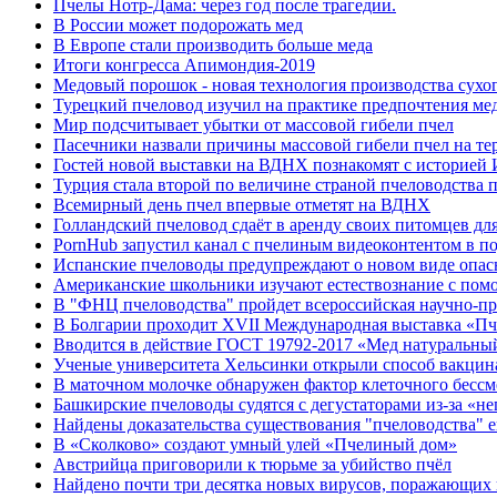
Пчелы Нотр-Дама: через год после трагедии.
В России может подорожать мед
В Европе стали производить больше меда
Итоги конгресса Апимондия-2019
Медовый порошок - новая технология производства сухо
Турецкий пчеловод изучил на практике предпочтения мед
Мир подсчитывает убытки от массовой гибели пчел
Пасечники назвали причины массовой гибели пчел на те
Гостей новой выставки на ВДНХ познакомят с историей 
Турция стала второй по величине страной пчеловодства 
Всемирный день пчел впервые отметят на ВДНХ
Голландский пчеловод сдаёт в аренду своих питомцев дл
PornHub запустил канал с пчелиным видеоконтентом в п
Испанские пчеловоды предупреждают о новом виде опа
Американские школьники изучают естествознание с пом
В "ФНЦ пчеловодства" пройдет всероссийская научно-пр
В Болгарии проходит ХVІІ Международная выставка «Пч
Вводится в действие ГОСТ 19792-2017 «Мед натуральный
Ученые университета Хельсинки открыли способ вакцин
В маточном молочке обнаружен фактор клеточного бессм
Башкирские пчеловоды судятся с дегустаторами из-за «н
Найдены доказательства существования "пчеловодства" 
В «Сколково» создают умный улей «Пчелиный дом»
Австрийца приговорили к тюрьме за убийство пчёл
Найдено почти три десятка новых вирусов, поражающих