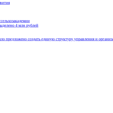
звития
сельхозакадемии
выделено 4 млн рублей
ло предложено создать единую структуру управления и организ