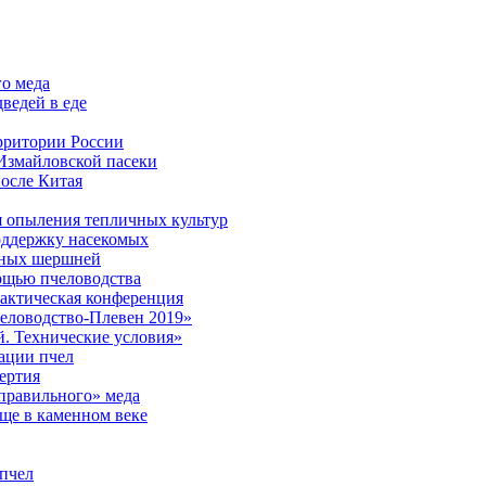
го меда
ведей в еде
рритории России
Измайловской пасеки
после Китая
я опыления тепличных культур
оддержку насекомых
сных шершней
ощью пчеловодства
актическая конференция
еловодство-Плевен 2019»
. Технические условия»
ации пчел
ертия
еправильного» меда
еще в каменном веке
 пчел