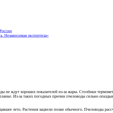
 России
а. Независимая экспертиза»
ы не ждут хороших показателей из-за жары. Столбики термомет
планке. Из-за таких погодных причин пчеловоды сильно опаздыва
здавшее лето. Растения зацвели позже обычного. Пчеловоды расс