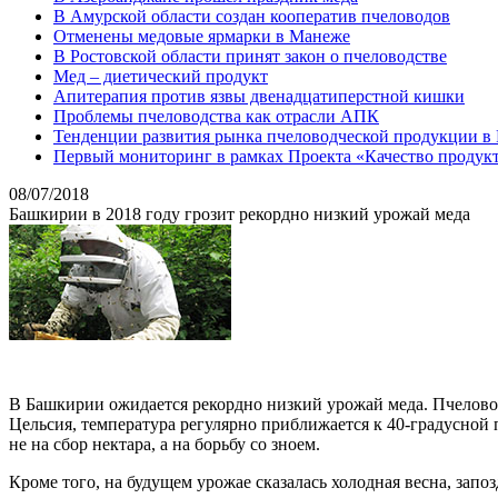
В Амурской области создан кооператив пчеловодов
Отменены медовые ярмарки в Манеже
В Ростовской области принят закон о пчеловодстве
Мед – диетический продукт
Апитерапия против язвы двенадцатиперстной кишки
Проблемы пчеловодства как отрасли АПК
Тенденции развития рынка пчеловодческой продукции в
Первый мониторинг в рамках Проекта «Качество продукт
08/07/2018
Башкирии в 2018 году грозит рекордно низкий урожай меда
В Башкирии ожидается рекордно низкий урожай меда. Пчеловод
Цельсия, температура регулярно приближается к 40-градусной 
не на сбор нектара, а на борьбу со зноем.
Кроме того, на будущем урожае сказалась холодная весна, запо