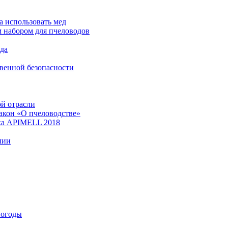
а использовать мед
м набором для пчеловодов
да
венной безопасности
ой отрасли
акон «О пчеловодстве»
вка APIMELL 2018
лии
погоды