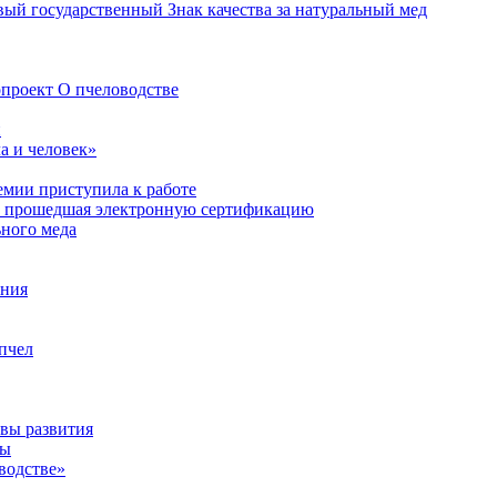
ый государственный Знак качества за натуральный мед
проект О пчеловодстве
н
а и человек»
мии приступила к работе
я, прошедшая электронную сертификацию
ьного меда
ения
пчел
ивы развития
ды
водстве»